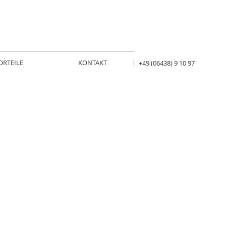
ORTEILE
KONTAKT
| +49 (06438) 9 10 97
ption,
ine, mobile
titutionen