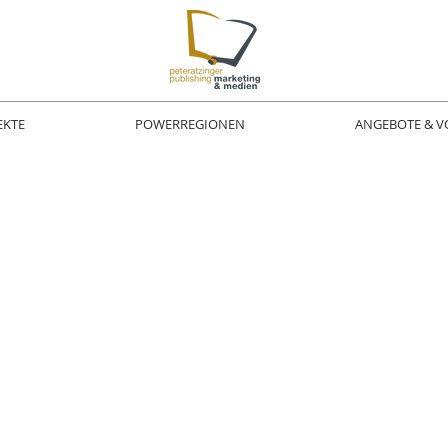
EKTE
POWERREGIONEN
ANGEBOTE & V
tingberatung, Werbekonze
entierte Medien print, onl
nehmen, Freiberufler, Ins