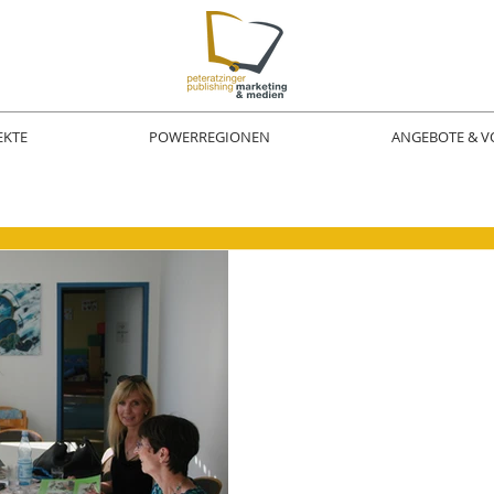
EKTE
POWERREGIONEN
ANGEBOTE & V
Katja Peteratzinger
13. Aug. 2018
3 Min. Lesezeit
20 Jahre F
Camberg
Etwas für die Allgemeinheit
ausgrenzen, seine Ideen e
schaffen und Verantwort