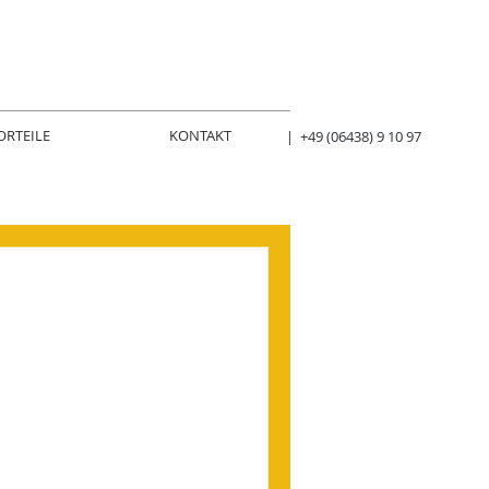
ORTEILE
KONTAKT
| +49 (06438) 9 10 97
aCe Bad
 tun, einbinden statt
inbringen, gemeinsam etwas
ung übernehmen.