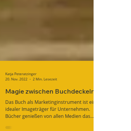
Katja Peteratzinger
20. Nov. 2022
2 Min. Lesezeit
Magie zwischen Buchdeckeln
Das Buch als Marketinginstrument ist ein
idealer Imageträger für Unternehmen.
Bücher genießen von allen Medien das