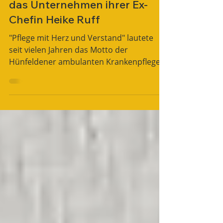
das Unternehmen ihrer Ex-
Chefin Heike Ruff
"Pflege mit Herz und Verstand" lautete
seit vielen Jahren das Motto der
Hünfeldener ambulanten Krankenpflege
von Heike und Harald Ruff....